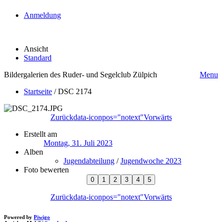
Anmeldung
Ansicht
Standard
Bildergalerien des Ruder- und Segelclub Zülpich
Menu
Startseite
/
DSC 2174
Zurück
data-iconpos="notext"
Vorwärts
Erstellt am
Montag, 31. Juli 2023
Alben
Jugendabteilung
/
Jugendwoche 2023
Foto bewerten
Zurück
data-iconpos="notext"
Vorwärts
Powered by
Piwigo