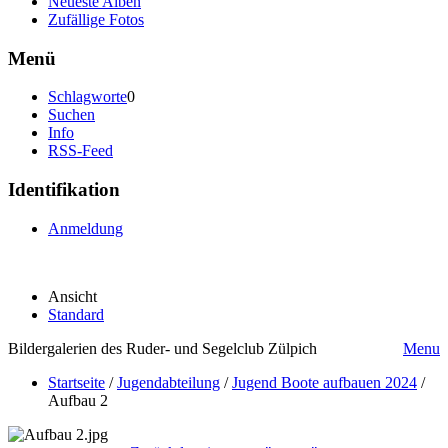
Neueste Alben
Zufällige Fotos
Menü
Schlagworte
0
Suchen
Info
RSS-Feed
Identifikation
Anmeldung
Ansicht
Standard
Bildergalerien des Ruder- und Segelclub Zülpich
Menu
Startseite
/
Jugendabteilung
/
Jugend Boote aufbauen 2024
/
Aufbau 2