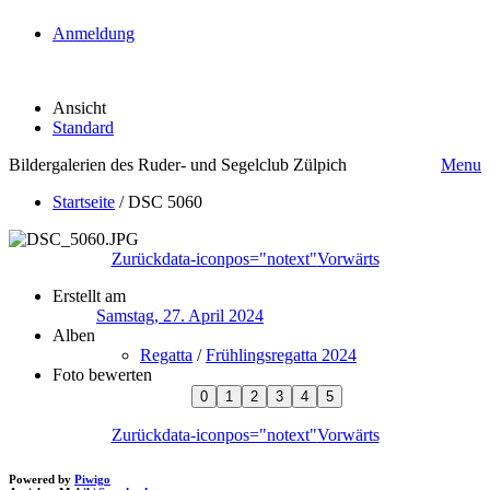
Anmeldung
Ansicht
Standard
Bildergalerien des Ruder- und Segelclub Zülpich
Menu
Startseite
/
DSC 5060
Zurück
data-iconpos="notext"
Vorwärts
Erstellt am
Samstag, 27. April 2024
Alben
Regatta
/
Frühlingsregatta 2024
Foto bewerten
Zurück
data-iconpos="notext"
Vorwärts
Powered by
Piwigo