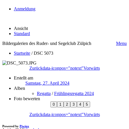
Anmeldung
Ansicht
Standard
Bildergalerien des Ruder- und Segelclub Zülpich
Menu
Startseite
/
DSC 5073
Zurück
data-iconpos="notext"
Vorwärts
Erstellt am
Samstag, 27. April 2024
Alben
Regatta
/
Frühlingsregatta 2024
Foto bewerten
Zurück
data-iconpos="notext"
Vorwärts
Powered by
Piwigo