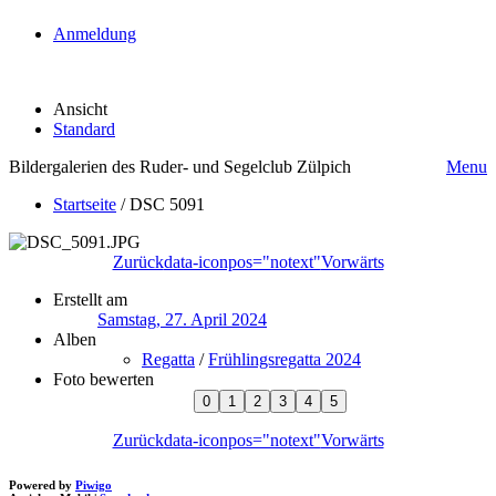
Anmeldung
Ansicht
Standard
Bildergalerien des Ruder- und Segelclub Zülpich
Menu
Startseite
/
DSC 5091
Zurück
data-iconpos="notext"
Vorwärts
Erstellt am
Samstag, 27. April 2024
Alben
Regatta
/
Frühlingsregatta 2024
Foto bewerten
Zurück
data-iconpos="notext"
Vorwärts
Powered by
Piwigo