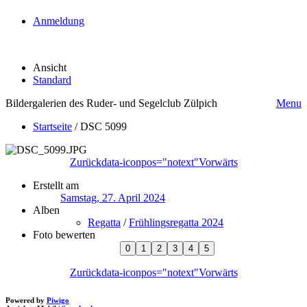
Anmeldung
Ansicht
Standard
Bildergalerien des Ruder- und Segelclub Zülpich
Menu
Startseite
/
DSC 5099
Zurück
data-iconpos="notext"
Vorwärts
Erstellt am
Samstag, 27. April 2024
Alben
Regatta
/
Frühlingsregatta 2024
Foto bewerten
Zurück
data-iconpos="notext"
Vorwärts
Powered by
Piwigo