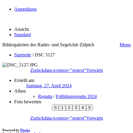
Anmeldung
Ansicht
Standard
Bildergalerien des Ruder- und Segelclub Zülpich
Menu
Startseite
/
DSC 5127
Zurück
data-iconpos="notext"
Vorwärts
Erstellt am
Samstag, 27. April 2024
Alben
Regatta
/
Frühlingsregatta 2024
Foto bewerten
Zurück
data-iconpos="notext"
Vorwärts
Powered by
Piwigo