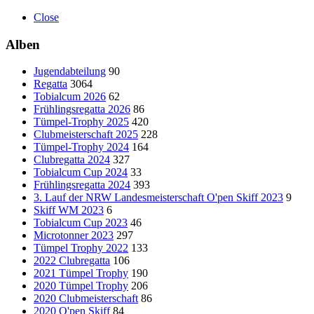
Close
Alben
Jugendabteilung
90
Regatta
3064
Tobialcum 2026
62
Frühlingsregatta 2026
86
Tümpel-Trophy 2025
420
Clubmeisterschaft 2025
228
Tümpel-Trophy 2024
164
Clubregatta 2024
327
Tobialcum Cup 2024
33
Frühlingsregatta 2024
393
3. Lauf der NRW Landesmeisterschaft O'pen Skiff 2023
9
Skiff WM 2023
6
Tobialcum Cup 2023
46
Microtonner 2023
297
Tümpel Trophy 2022
133
2022 Clubregatta
106
2021 Tümpel Trophy
190
2020 Tümpel Trophy
206
2020 Clubmeisterschaft
86
2020 O'pen Skiff
84