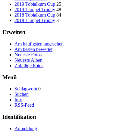
2019 Tobialkum Cup
25
2019 Tümpel Trophy
48
2018 Tobialkum Cup
84
2018 Tümpel Trophy
31
Erweitert
Am häufigsten angesehen
Am besten bewertet
Neueste Fotos
Neueste Alben
Zufällige Fotos
Menü
Schlagworte
0
Suchen
Info
RSS-Feed
Identifikation
Anmeldung